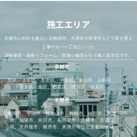
施工エリア
京都市山科区を拠点に京都府内、大津市や草津市などで葺き替え
工事やカバー工法といった
屋根修理・屋根リフォーム・雨漏り修理を行う職人直営店です。
京都市
北区、上京区、左京区、中京区、東山区、山科区、
下京区、南区、右京区、西京区、伏見区
京都府
亀岡市、宇治市、福知山市、舞鶴市、綾部市、宮津
市、城陽市、向日市、長岡京市、八幡市、京田辺
市、京丹後市、南丹市、木津川市など京都府全域