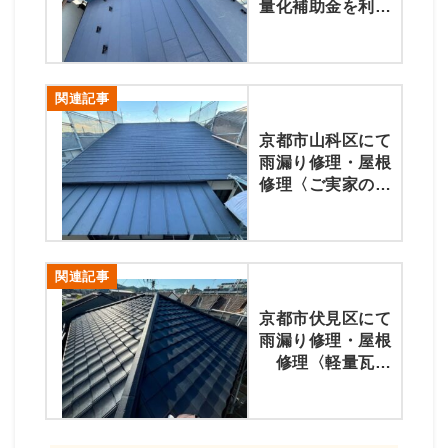
量化補助金を利用
した葺き替え工
事〉
関連記事
京都市山科区にて
雨漏り修理・屋根
修理〈ご実家の葺
き替え工事〉
関連記事
京都市伏見区にて
雨漏り修理・屋根
修理〈軽量瓦
ROOGAへの葺き
替え工事〉