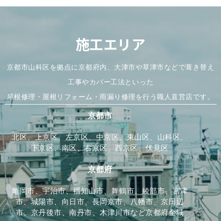
施工エリア
京都市山科区を拠点に京都府内、大津市や草津市などで葺き替え
工事やカバー工法といった
屋根修理・屋根リフォーム・雨漏り修理を行う職人直営店です。
京都市
北区、上京区、左京区、中京区、東山区、山科区、
下京区、南区、右京区、西京区、伏見区
京都府
亀岡市、宇治市、福知山市、舞鶴市、綾部市、宮津
市、城陽市、向日市、長岡京市、八幡市、京田辺
市、京丹後市、南丹市、木津川市など京都府全域