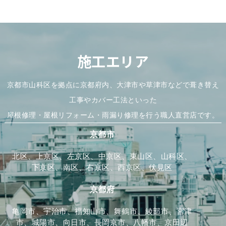
施工エリア
京都市山科区を拠点に京都府内、大津市や草津市などで葺き替え
工事やカバー工法といった
屋根修理・屋根リフォーム・雨漏り修理を行う職人直営店です。
京都市
北区、上京区、左京区、中京区、東山区、山科区、
下京区、南区、右京区、西京区、伏見区
京都府
亀岡市、宇治市、福知山市、舞鶴市、綾部市、宮津
市、城陽市、向日市、長岡京市、八幡市、京田辺